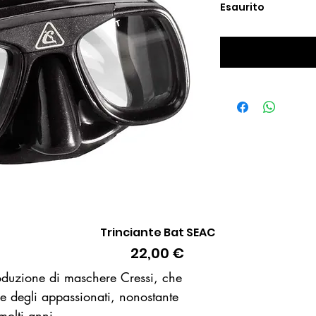
Esaurito
Avvisami 
Trinciante Bat SEAC
Vista rapida
Prezzo
22,00 €
oduzione di maschere Cressi, che
re degli appassionati, nonostante
molti anni.