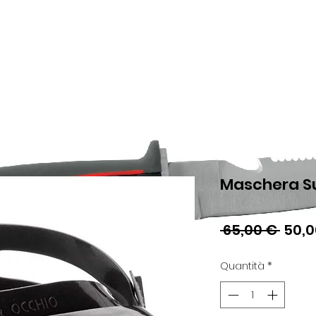
Maschera Su
Prez
 65,00 € 
50,0
rego
Quantità
*