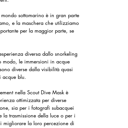
Cinghiolo rimuo
100% poliestere
l mondo sottomarino è in gran parte
Oni maschera è 
amo, e la maschera che utilizziamo
basso profilo
mportante per la maggior parte, se
'esperienza diversa dallo snorkeling
sso modo, le immersioni in acque
 sono diverse dalla visibilità quasi
di acque blu.
 Element nella Scout Dive Mask è
erienza ottimizzata per diverse
one, sia per i fotografi subacquei
la trasmissione della luce o per i
 migliorare la loro percezione di