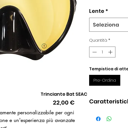
Lente
*
Seleziona
Quantità
*
Tempistica di atte
Pre-Ordina
Trinciante Bat SEAC
Vista rapida
Caratteristi
Prezzo
22,00 €
amente personalizzabile per ogni
Frameless
ione e un'esperienza più avanzate
Silicone
rti.
Lenti