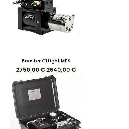
Booster C1 Light MPS
Prezzo regolare
Prezzo scontato
2750,00 €
2640,00 €