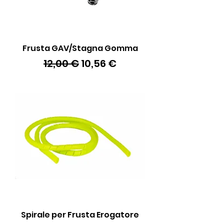
Frusta GAV/Stagna Gomma
Prezzo regolare
Prezzo scontato
12,00 €
10,56 €
Spirale per Frusta Erogatore