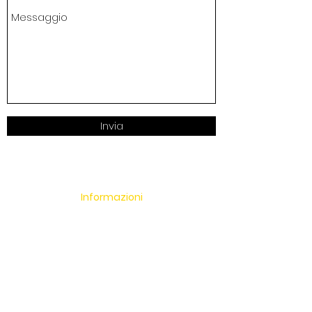
Invia
Informazioni
Chi Siamo
Dove Siamo
Privacy Policy
Cookie Policy