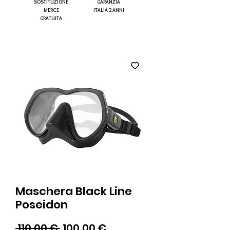
SOSTITUZIONE
GARANZIA
MERCE
ITALIA 2 ANNI
GRATUITA
Maschera Black Line
Poseidon
Prezzo
Prezzo
 110,00 € 
100,00 €