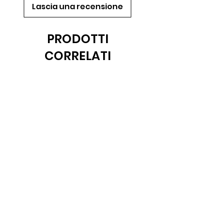
Lascia una recensione
PRODOTTI
CORRELATI
Novità
Trinciante Bat SEAC
Batteria 18650 Li-io