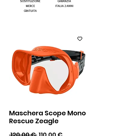
SOSTITUZIONE
GARANZIA
MERCE
ITALIA 2 ANNI
GRATUITA
Maschera Scope Mono
Rescue Zeagle
Prezzo
Prezzo
 120,00 € 
110,00 €