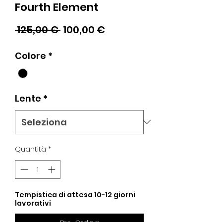
Fourth Element
Prezzo
Prezzo
 125,00 € 
100,00 €
regolare
scontato
Colore
*
Lente
*
Quantità
*
Tempistica di attesa 10-12 giorni
lavorativi