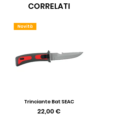
CORRELATI
Novità
Trinciante Bat SEAC
Batteria 18650 Li-io
Prezzo
22,00 €