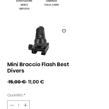
SOSTITUZIONE
GARANZIA
MERCE
ITALIA 2 ANNI
GRATUITA
Mini Braccio Flash Best
Divers
Prezzo
Prezzo
 15,00 € 
11,00 €
regolare
scontato
Quantità
*