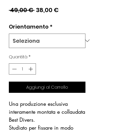
Prezzo
Prezzo
 49,00 € 
38,00 €
regolare
scontato
Orientamento
*
Quantità
*
Aggiungi al Carrello
Una produzione esclusiva
interamente montata e collaudata
Best Divers.
Studiato per fissare in modo