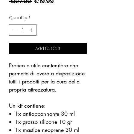
Regular
Sale
 €27.00 
€19.99
Price
Price
Quantity
*
Add to Cart
Pratico e utile contenitore che
permette di avere a disposizione
tutti i prodotti per la cura della
propria attrezzatura.
Un kit contiene:
1x antiappannante 30 ml
1x grasso silicone 10 gr
1x mastice neoprene 30 ml