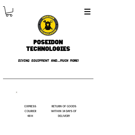
Poseidon
TECHNOLOGIES
DIVING EQUIPMENT AND...MUCH MORE!
FREE shipping over € 49.99
EXPRESS
RETURN OF GOODS
COURIER
WITHIN 14 DAYS OF
48 H
DELIVERY