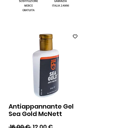
SOSTITUZIONE
GARANZIA
MERCE
ITALIA 2 ANNI
GRATUITA
Antiappannante Gel
Sea Gold McNett
Prezzo
Prezzo
 16,00 € 
12,00 €