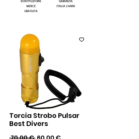
SOSTITUZIONE
GARANZIA
MERCE
ITALIA 2 ANNI
GRATUITA
Torcia Strobo Pulsar
Best Divers
Prezzo
Prezzo
 70,00 € 
60,00 €