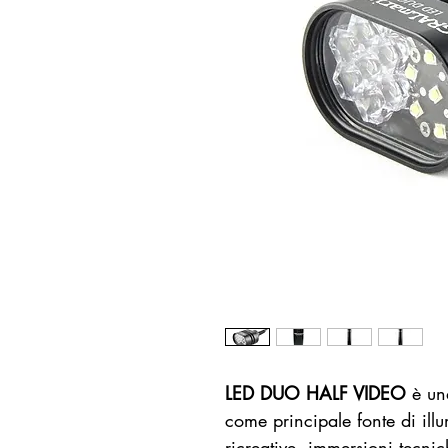
LED DUO HALF VIDEO
è una
come principale fonte di il
ricreative, immersioni tecni