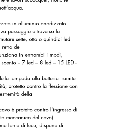
Flusso lumino
sott'acqua.
Focale: 125°/1
Dimensioni: Ø
lizzato in alluminio anodizzato
Peso: 0,6 kg +
nza passaggio attraverso la
Alimentazione: 
utare sette, otto o quindici led
Durata:
 retro del
13,6 Ah: 165'
 funziona in entrambi i modi,
23,8 Ah: 290'
 spento – 7 led – 8 led – 15 LED -
41 Ah: 505'/4
ella lampada alla batteria tramite
ità; protetto contro la flessione con
 estremità della
cavo è protetto contro l'ingresso di
to meccanico del cavo)
me fonte di luce, dispone di