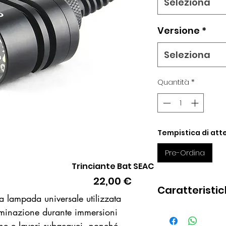
Seleziona
Versione
*
Seleziona
Quantità
*
Tempistica di atte
Pre-Ordina
Trinciante Bat SEAC
Vista rapida
Prezzo
22,00 €
Caratteristi
 lampada universale utilizzata
luminazione durante immersioni
Potenza: 150
che e lavori subacquei, nonché