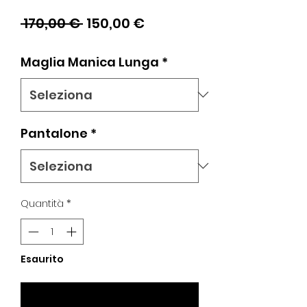
Prezzo
Prezzo
 170,00 € 
150,00 €
regolare
scontato
Maglia Manica Lunga
*
Pantalone
*
Quantità
*
Esaurito
Avvisami se Disponibile