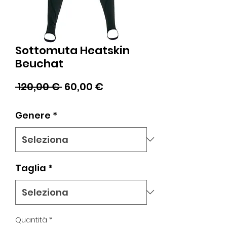
Sottomuta Heatskin
Beuchat
Prezzo
Prezzo
 120,00 € 
60,00 €
regolare
scontato
Genere
*
Taglia
*
Quantità
*