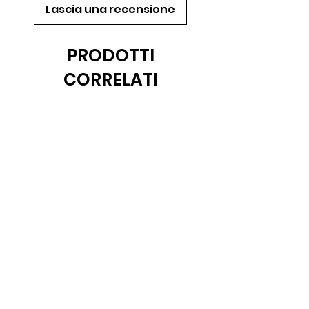
Lascia una recensione
PRODOTTI
CORRELATI
Novità
Trinciante Bat SEAC
Batteria 18650 Li-io