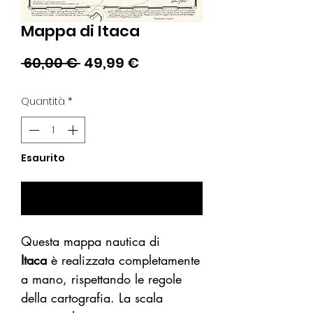
Mappa di Itaca
Prezzo
Prezzo
 60,00 € 
49,99 €
regolare
scontato
Quantità
*
Esaurito
Avvisami se Disponibile
Questa mappa nautica di
Itaca
è realizzata completamente
a mano, rispettando le regole
della cartografia.
La scala