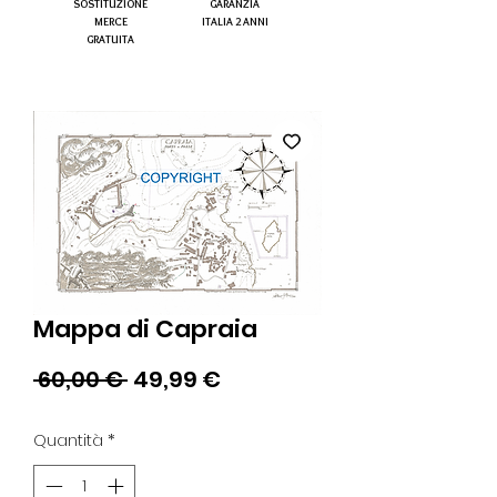
SOSTITUZIONE
GARANZIA
MERCE
ITALIA 2 ANNI
GRATUITA
Mappa di Capraia
Prezzo
Prezzo
 60,00 € 
49,99 €
regolare
scontato
Quantità
*