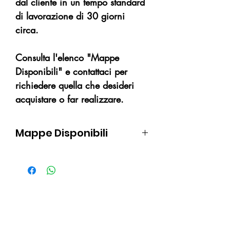
dal cliente in un tempo standard
di lavorazione di 30 giorni
circa.
Consulta l'elenco "Mappe
Disponibili" e contattaci per
richiedere quella che desideri
acquistare o far realizzare.
Mappe Disponibili
ARCIPELAGO TOSCANO
ARCIPELAGO DELLA
MADDALENA
BORA BORA
Non ci sono ancora recensioni
CAPRAIA E GORGONA
Dicci cosa ne pensi. Lascia una
recensione prima degli altri.
PORTO VENERE E PALMARIA