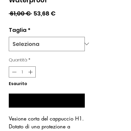
Waterproof
Prezzo
Prezzo
 61,00 € 
53,68 €
regolare
scontato
Taglia
*
Quantità
*
Esaurito
Avvisami se Disponibile
Vesione corta del cappuccio H1.
Dotato di una protezione a