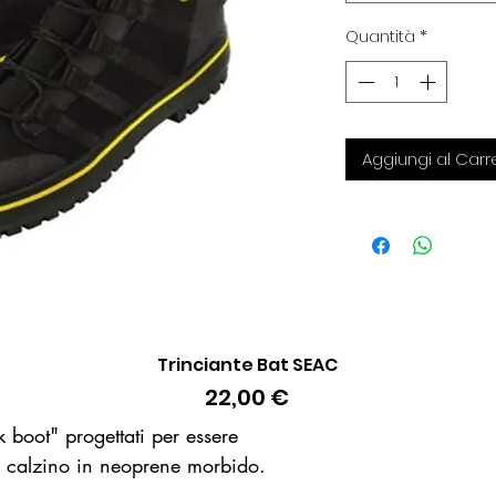
Quantità
*
Aggiungi al Carre
Trinciante Bat SEAC
Vista rapida
Prezzo
22,00 €
 boot" progettati per essere
n calzino in neoprene morbido.