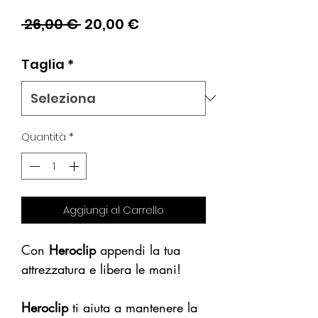
Prezzo
Prezzo
 26,00 € 
20,00 €
regolare
scontato
Taglia
*
Quantità
*
Aggiungi al Carrello
Con
Heroclip
appendi la tua
attrezzatura e libera le mani!
Heroclip
ti aiuta a mantenere la