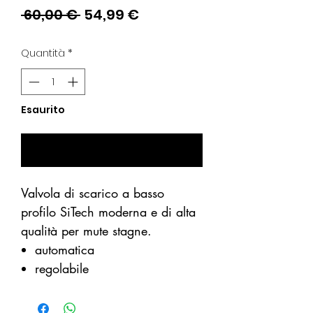
Prezzo
Prezzo
 60,00 € 
54,99 €
regolare
scontato
Quantità
*
Esaurito
Avvisami se Disponibile
Valvola di scarico a basso
profilo SiTech moderna e di alta
qualità per mute stagne.
automatica
regolabile