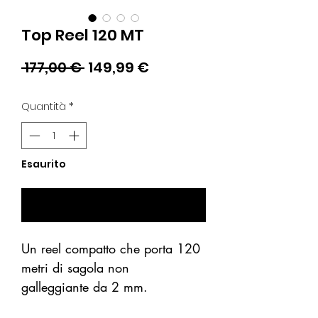
Top Reel 120 MT
Prezzo
Prezzo
 177,00 € 
149,99 €
regolare
scontato
Quantità
*
Esaurito
Avvisami se Disponibile
Un reel compatto che porta 120
metri di sagola non
galleggiante da 2 mm.