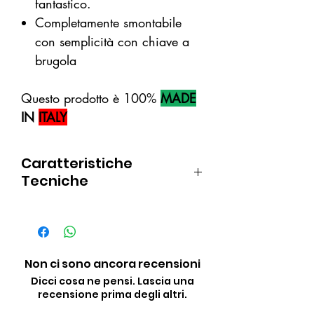
fantastico.
Completamente smontabile
con semplicità con chiave a
brugola
Questo prodotto è 100%
MADE
IN
ITALY
Caratteristiche
Tecniche
Diametro tamburo 120 mm
Altezza tamburo 68 mm
Luce interna maniglia 122 mm
Non ci sono ancora recensioni
Dicci cosa ne pensi. Lascia una
recensione prima degli altri.