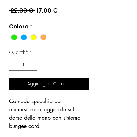
Prezzo
Prezzo
 22,00 € 
17,00 €
regolare
scontato
Colore
*
Quantità
*
Aggiungi al Carrello
Comodo specchio da
immersione alloggiabile sul
dorso della mano con sistema
bungee cord.