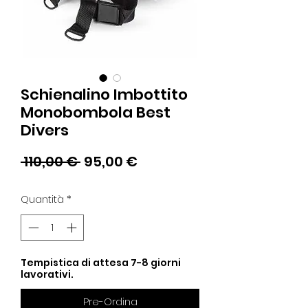
Schienalino Imbottito
Monobombola Best
Divers
Prezzo
Prezzo
 110,00 € 
95,00 €
regolare
scontato
Quantità
*
Tempistica di attesa 7-8 giorni
lavorativi.
Pre-Ordina