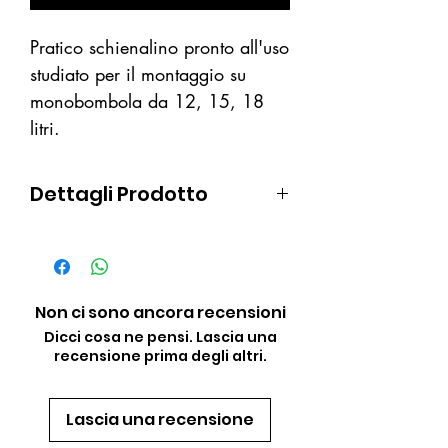
Pratico schienalino pronto all'uso
studiato per il montaggio su
monobombola da 12, 15, 18
litri.
Dettagli Prodotto
Nastro 50 mm
Fibbie di regolazione NYLON
Fascia jacket di fissaggio
Fibbia nylon per cintura+
Non ci sono ancora recensioni
Spallacci imbottiti
Dicci cosa ne pensi. Lascia una
recensione prima degli altri.
Lascia una recensione