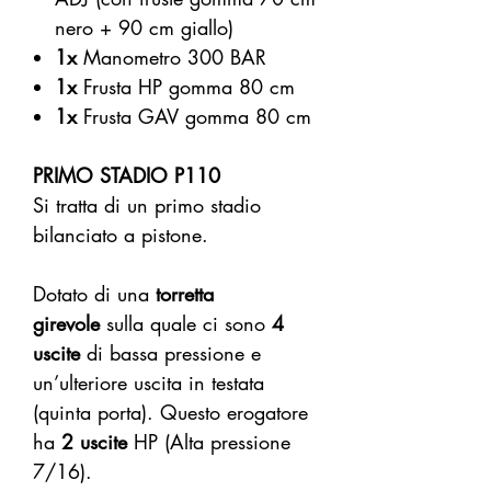
nero + 90 cm giallo)
1x
Manometro 300 BAR
1x
Frusta HP gomma 80 cm
1x
Frusta GAV gomma 80 cm
PRIMO STADIO P110
Si tratta di un primo stadio
bilanciato a pistone.
Dotato di una
torretta
girevole
sulla quale ci sono
4
uscite
di bassa pressione e
un’ulteriore uscita in testata
(quinta porta). Questo erogatore
ha
2 uscite
HP (Alta pressione
7/16).