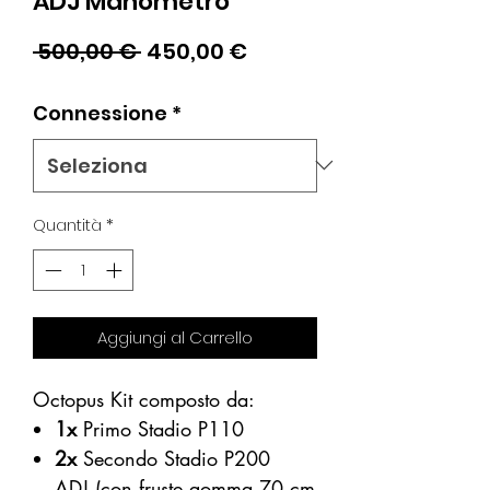
ADJ Manometro
Prezzo
Prezzo
 500,00 € 
450,00 €
regolare
scontato
Connessione
*
Quantità
*
Aggiungi al Carrello
Octopus Kit composto da:
1x
Primo Stadio P110
2x
Secondo Stadio P200
ADJ (con fruste gomma 70 cm