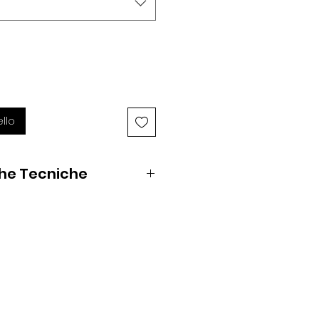
llo
che Tecniche
rtà di movimento
za al corpo
sare
ezione termica
urata
accessibile a tutti