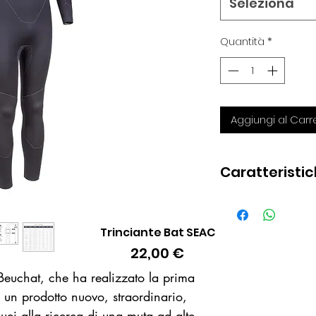
Seleziona
Quantità
*
Aggiungi al Carre
Caratteristi
Comfort e libe
Ottima aderen
Trinciante Bat SEAC
Vista rapida
Facile da indos
Prezzo
22,00 €
Eccellente prot
Resistenza e d
Beuchat, che ha realizzato la prima
Qualità Beuchat 
 un prodotto nuovo, straordinario,
Look sportivo
cquei alla ricerca di una muta ad alte