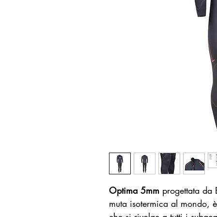
Optima 5mm
progettata da 
muta isotermica al mondo, è
che si rivolge a tutti i suba