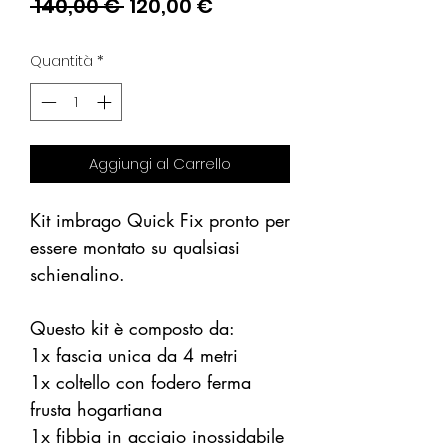
Prezzo
Prezzo
 140,00 € 
120,00 €
regolare
scontato
Quantità
*
Aggiungi al Carrello
Kit imbrago Quick Fix pronto per
essere montato su qualsiasi
schienalino.
Questo kit è composto da:
1x fascia unica da 4 metri
1x coltello con fodero ferma
frusta hogartiana
1x fibbia in acciaio inossidabile