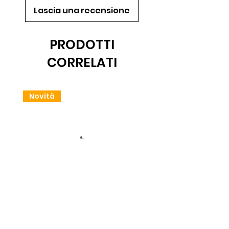
Lascia una recensione
PRODOTTI
CORRELATI
Novità
Trinciante Bat SEAC
Batteria 18650 Li-io