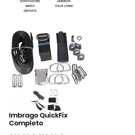
SOSTITUZIONE
GARANZIA
MERCE
ITALIA 2 ANNI
GRATUITA
Imbrago QuickFix
Completo