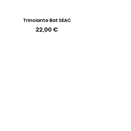
Trinciante Bat SEAC
Batteria 18650 Li-io
Prezzo
22,00 €
Informazioni
Chi Siamo
Dove Siamo