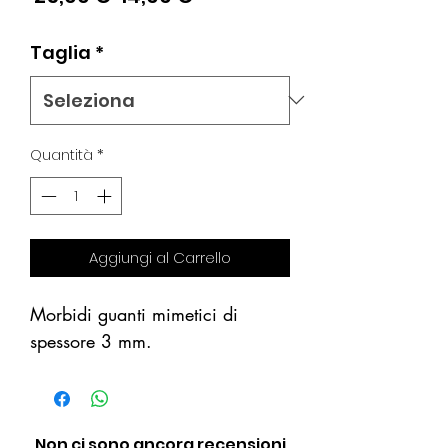
regolare
scontato
Taglia
*
Quantità
*
Aggiungi al Carrello
Morbidi guanti mimetici di
spessore 3 mm.
Non ci sono ancora recensioni