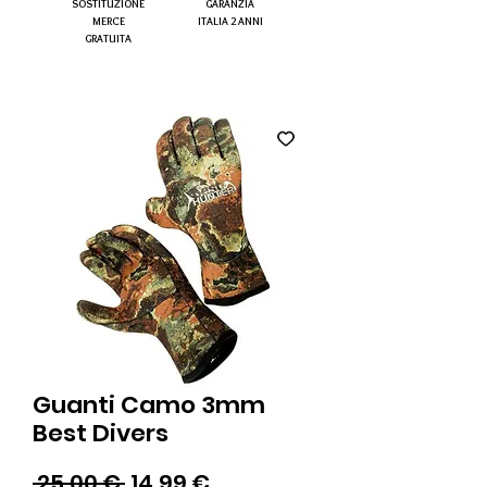
SOSTITUZIONE
GARANZIA
MERCE
ITALIA 2 ANNI
GRATUITA
Guanti Camo 3mm
Best Divers
Prezzo
Prezzo
 25,00 € 
14,99 €