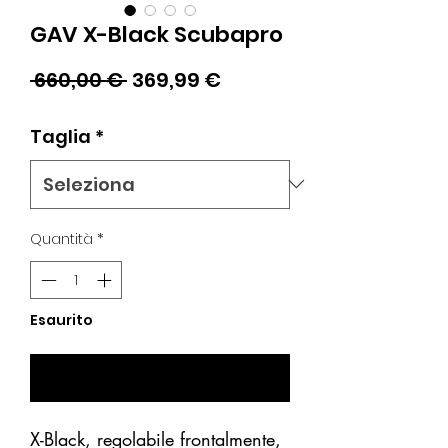
GAV X-Black Scubapro
Prezzo
Prezzo
 660,00 € 
369,99 €
regolare
scontato
Taglia
*
Quantità
*
Esaurito
Avvisami se Disponibile
X-Black, regolabile frontalmente,