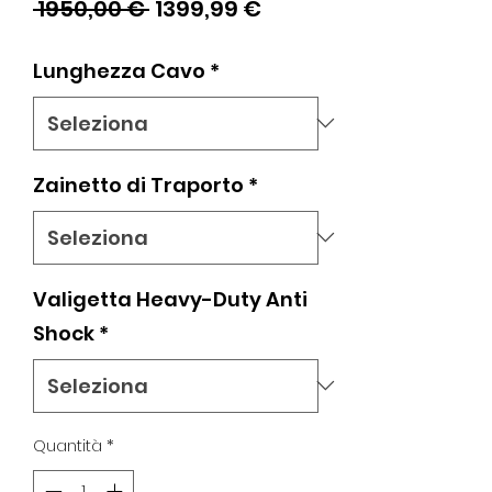
Prezzo
Prezzo
 1950,00 € 
1399,99 €
regolare
scontato
Lunghezza Cavo
*
Zainetto di Traporto
*
Valigetta Heavy-Duty Anti
Shock
*
Quantità
*