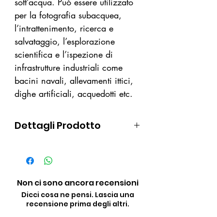
sott’acqua. Può essere utilizzato
per la fotografia subacquea,
l’intrattenimento, ricerca e
salvataggio, l’esplorazione
scientifica e l’ispezione di
infrastrutture industriali come
bacini navali, allevamenti ittici,
dighe artificiali, acquedotti etc.
Dettagli Prodotto
Camera 12 MP
CMOS 1/2.3 Inch
Lens F3.0
LED Light 2x 1200 Lumens
Non ci sono ancora recensioni
Dimensioni 38.5x22.6x13.8cm
Dicci cosa ne pensi. Lascia una
recensione prima degli altri.
Massima profondità 100 MT