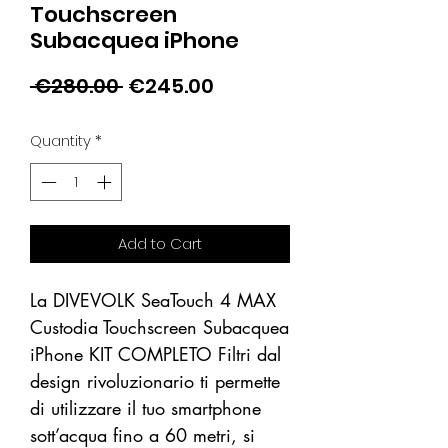
Touchscreen
Subacquea iPhone
Regular
Sale
 €280.00 
€245.00
Price
Price
Quantity
*
Add to Cart
La DIVEVOLK SeaTouch 4 MAX
Custodia Touchscreen Subacquea
iPhone KIT COMPLETO Filtri dal
design rivoluzionario ti permette
di utilizzare il tuo smartphone
sott’acqua fino a 60 metri, si