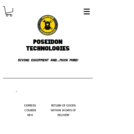
Poseidon
TECHNOLOGIES
DIVING EQUIPMENT AND...MUCH MORE!
FREE shipping over € 49.99
EXPRESS
RETURN OF GOODS
COURIER
WITHIN 14 DAYS OF
48 H
DELIVERY