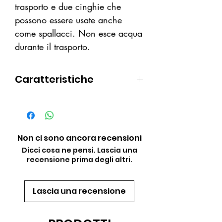
trasporto e due cinghie che
possono essere usate anche
come spallacci. Non esce acqua
durante il trasporto.
Caratteristiche
• Imbottitura termosaldata
• Cerniera resistente all’acqua
• Tappo di scarico per far uscire
l’acqua
Non ci sono ancora recensioni
• Ideale per le pinne gara
Dicci cosa ne pensi. Lascia una
recensione prima degli altri.
• Volume: 135 l
• Peso: 1.5 kg (3.4 lbs)
Lascia una recensione