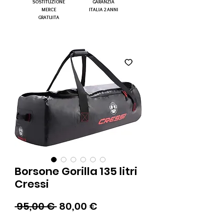
SOSTITUZIONE
GARANZIA
MERCE
ITALIA 2 ANNI
GRATUITA
Borsone Gorilla 135 litri
Cressi
Prezzo
Prezzo
 95,00 € 
80,00 €