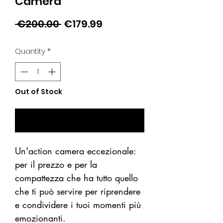
Camera
Regular
Sale
 €200.00 
€179.99
Price
Price
Quantity
*
Out of Stock
Notify When Available
Un'action camera eccezionale:
per il prezzo e per la
compattezza che ha tutto quello
che ti può servire per riprendere
e condividere i tuoi momenti più
emozionanti.