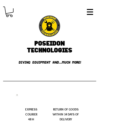
Poseidon
TECHNOLOGIES
DIVING EQUIPMENT AND...MUCH MORE!
FREE shipping over € 49.99
EXPRESS
RETURN OF GOODS
COURIER
WITHIN 14 DAYS OF
48 H
DELIVERY