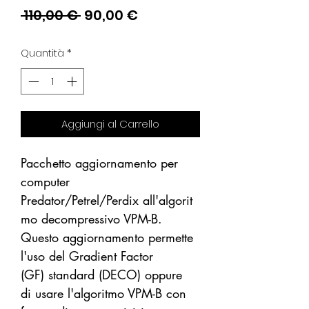
Prezzo
Prezzo
 110,00 € 
90,00 €
regolare
scontato
Quantità
*
Aggiungi al Carrello
Pacchetto aggiornamento per
computer
Predator/Petrel/Perdix all'algorit
mo decompressivo VPM-B.
Questo aggiornamento permette
l'uso del Gradient Factor
(GF) standard (DECO) oppure
di usare l'algoritmo VPM-B con