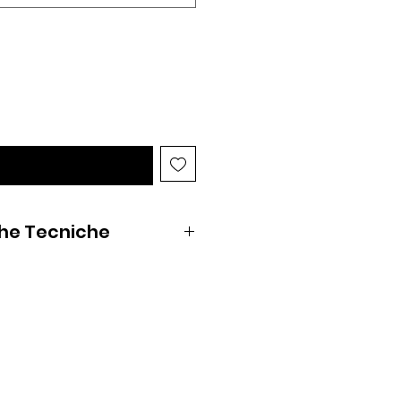
hen Available
che Tecniche
nio anodizzato e pacco
mino e derlin;
pulsante su pacco batterie
n potenza luminosa di 3800
re accesa: 180 minuti
con