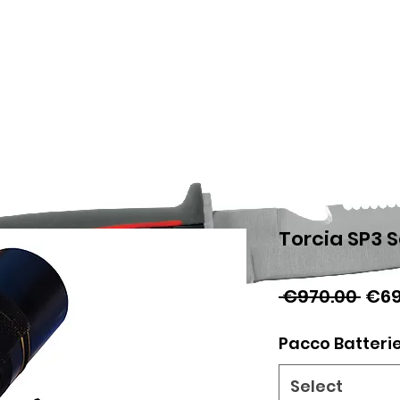
Torcia SP3 
Reg
 €970.00 
€69
Pric
Pacco Batteri
Select