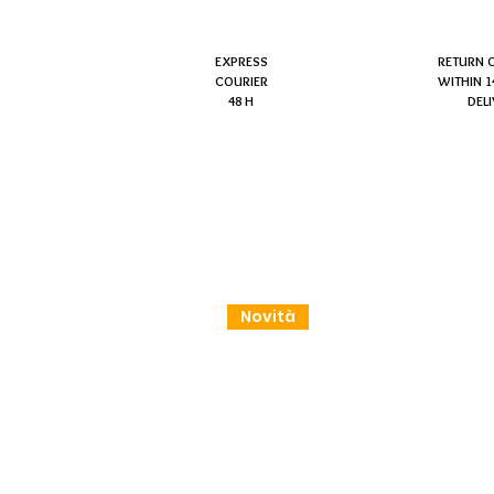
EXPRESS
RETURN 
COURIER
WITHIN 1
48 H
DEL
Novità