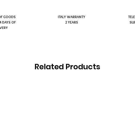
OF GOODS
ITALY WARRANTY
TEL
4 DAYS OF
2 YEARS
SU
IVERY
Related Products