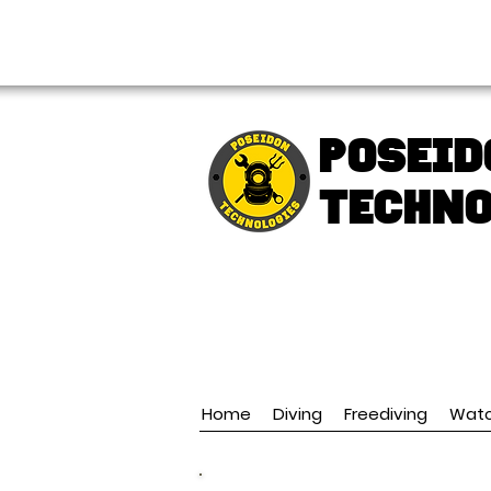
FREE shipping over € 49.99
Poseid
TECHNO
Home
Diving
Freediving
Wat