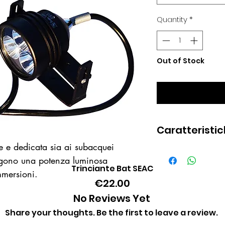
Quantity
*
Out of Stock
Notify W
Caratteristi
le e dedicata sia ai subacquei
Testa in allumi
sigono una potenza luminosa
batterie in allu
Trinciante Bat SEAC
Quick View
immersioni.
Accensione con 
Price
€22.00
3 led x 15w co
No Reviews Yet
lumen
Share your thoughts. Be the first to leave a review.
Autonomia semp