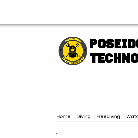
FREE shipping over € 49.99
Poseid
TECHNO
Home
Diving
Freediving
Wat