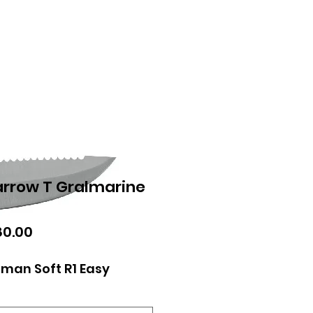
arrow T Gralmarine
ular
Sale
0.00
e
Price
man Soft R1 Easy