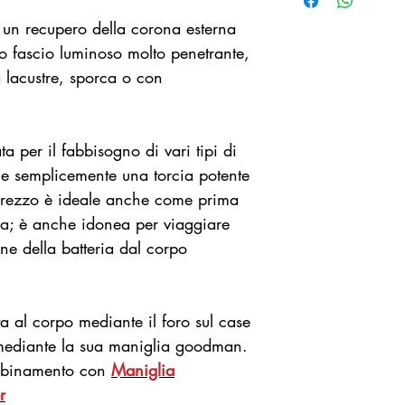
Flusso luminos
 un recupero della corona esterna
Focale: 6°
Autonomia: 60 
to fascio luminoso molto penetrante,
Dimensioni: 40
 lacustre, sporca o con
Peso: 320 gr
Alimentazione:
26650 Li-Ion
a per il fabbisogno di vari tipi di
Testata fino a 1
le semplicemente una torcia potente
o prezzo è ideale anche come prima
izia; è anche idonea per viaggiare
one della batteria dal corpo
a al corpo mediante il foro sul case
ediante la sua maniglia goodman.
abbinamento con
Maniglia
r