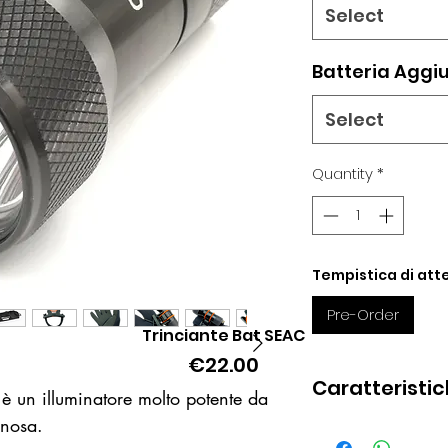
Select
Batteria Aggi
Select
Quantity
*
Tempistica di atte
Pre-Order
Trinciante Bat SEAC
Quick View
Price
€22.00
Caratteristi
è un illuminatore molto potente da
inosa.
Potenza: 10 W