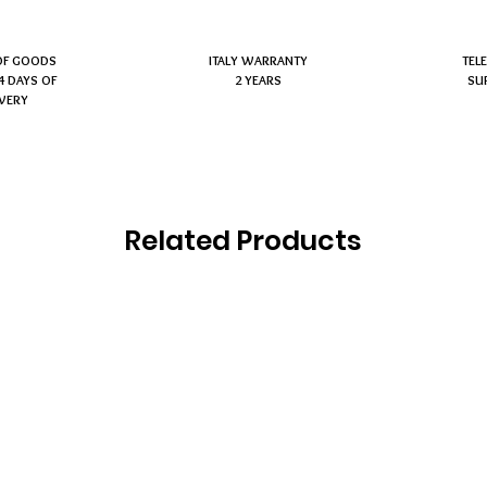
OF GOODS
ITALY WARRANTY
TEL
4 DAYS OF
2 YEARS
SU
IVERY
Related Products