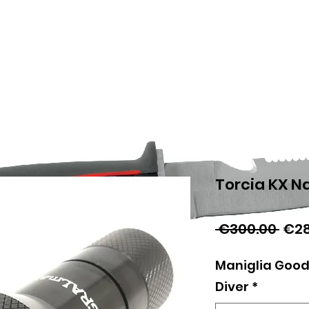
Torcia KX N
Reg
 €300.00 
€28
Pric
Maniglia Good
Diver
*