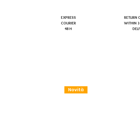
EXPRESS
RETURN 
COURIER
WITHIN 1
48 H
DEL
Novità