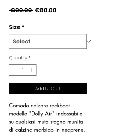
Regular
Sale
 €90.00 
€80.00
Price
Price
Size
*
Quantity
*
Add to Cart
Comodo calzare rockboot
modello "Dolly Air" indossabile
su qualsiasi muta stagna munita
di calzino morbido in neoprene.