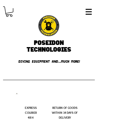
Poseidon
TECHNOLOGIES
DIVING EQUIPMENT AND...MUCH MORE!
FREE shipping over € 49.99
EXPRESS
RETURN OF GOODS
COURIER
WITHIN 14 DAYS OF
48 H
DELIVERY