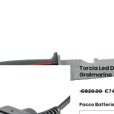
Torcia Led 
Gralmarine
Reg
 €820.00 
€74
Pric
Pacco Batteri