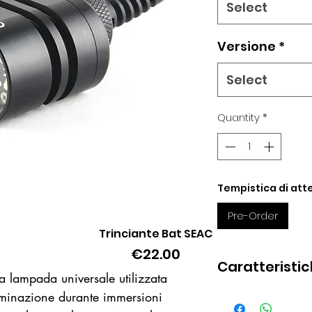
Select
Versione
*
Select
Quantity
*
Tempistica di atte
Pre-Order
Trinciante Bat SEAC
Quick View
Price
€22.00
Caratteristi
 lampada universale utilizzata
luminazione durante immersioni