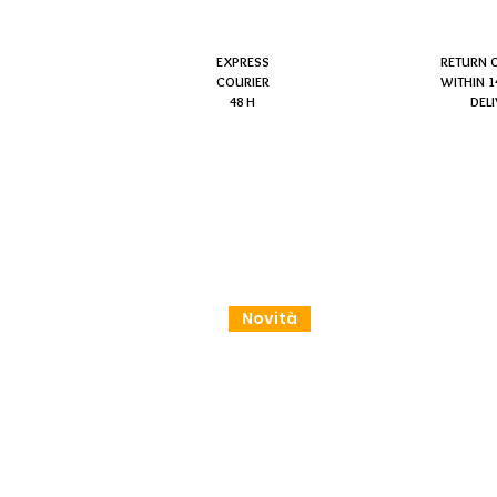
EXPRESS
RETURN 
COURIER
WITHIN 1
48 H
DEL
Novità