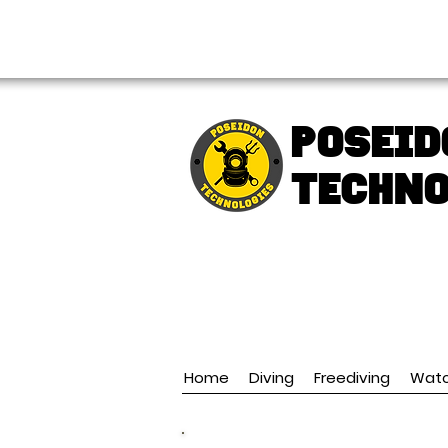
FREE shipping over € 49.99
Poseid
TECHNO
Home
Diving
Freediving
Wat