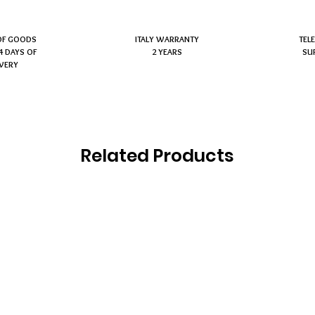
OF GOODS
ITALY WARRANTY
TEL
4 DAYS OF
2 YEARS
SU
IVERY
Related Products