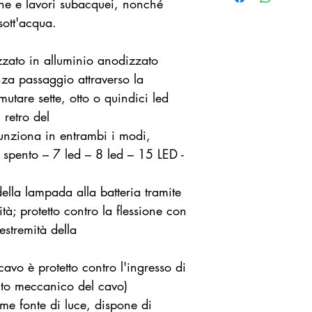
Potenza: 150
che e lavori subacquei, nonché
Flusso lumino
sott'acqua.
Focale: 125°/1
Dimensioni: Ø
lizzato in alluminio anodizzato
Peso: 0,6 kg +
nza passaggio attraverso la
Alimentazione: 
utare sette, otto o quindici led
Durata:
 retro del
13,6 Ah: 165'
 funziona in entrambi i modi,
23,8 Ah: 290'
 spento – 7 led – 8 led – 15 LED -
41 Ah: 505'/4
ella lampada alla batteria tramite
ità; protetto contro la flessione con
 estremità della
cavo è protetto contro l'ingresso di
to meccanico del cavo)
me fonte di luce, dispone di