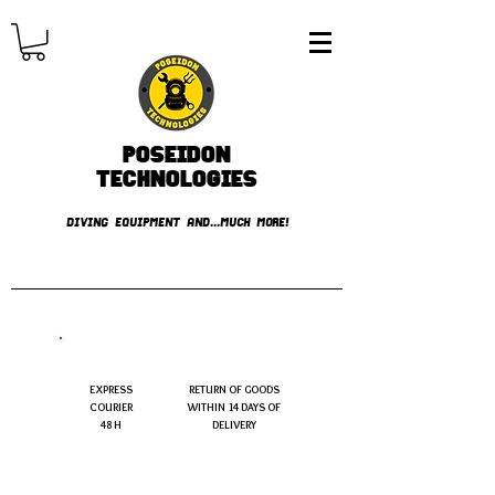
Poseidon
TECHNOLOGIES
DIVING EQUIPMENT AND...MUCH MORE!
FREE shipping over € 49.99
EXPRESS
RETURN OF GOODS
COURIER
WITHIN 14 DAYS OF
48 H
DELIVERY