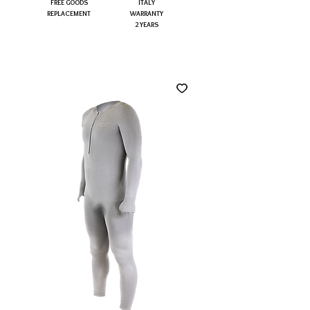
FREE GOODS
ITALY
REPLACEMENT
WARRANTY
2 YEARS