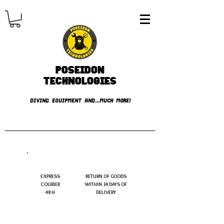
Poseidon
TECHNOLOGIES
DIVING EQUIPMENT AND...MUCH MORE!
FREE shipping over € 49.99
EXPRESS
RETURN OF GOODS
COURIER
WITHIN 14 DAYS OF
48 H
DELIVERY