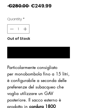
Regular
Sale
 €280.00 
€249.99
Price
Price
Quantity
*
Out of Stock
Notify When Available
Particolarmente consigliato
per monobombola fino a 15 litri,
è configurabile a seconda delle
preferenze del subacqueo che
voglia utilizzare un GAV
posteriore. Il sacco esterno è
prodotto in
cordura 1800