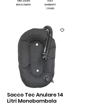
FREE GOODS
ITALY
REPLACEMENT
WARRANTY
2 YEARS
Sacco Tec Anulare 14
Litri Monobombola