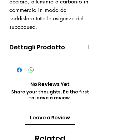
acciaio, alluminio e carbonio in
commercio in modo da
soddisfare tutte le esigenze del
subacqueo.
Dettagli Prodotto
capienza 14 litri
cordura esterna molto resistente
alle abrasioni
corrugato ovale che agevola lo
No Reviews Yet
scarico in fase di uscita rispetto
Share your thoughts. Be the first
to leave a review.
ai classici corrugati tondi
peso 2,85 KG
configurabile anche come GAV
Leave a Review
da viaggio
abbinabile a qualunque piastra
Related
in acciaio, alluminio o carbonio