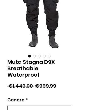
Muta Stagna D9X
Breathable
Waterproof
Regular
Sale
 €1,449.00 
€999.99
Price
Price
Genere
*