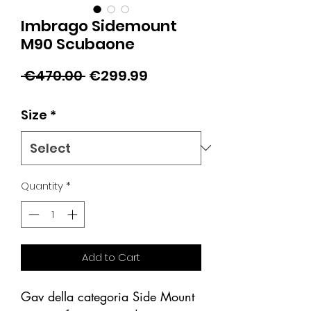
Imbrago Sidemount
M90 Scubaone
Regular
Sale
 €470.00 
€299.99
Price
Price
Size
*
Quantity
*
Add to Cart
Gav della categoria Side Mount