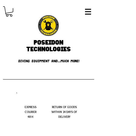
Poseidon
TECHNOLOGIES
DIVING EQUIPMENT AND...MUCH MORE!
FREE shipping over € 49.99
EXPRESS
RETURN OF GOODS
COURIER
WITHIN 14 DAYS OF
48 H
DELIVERY