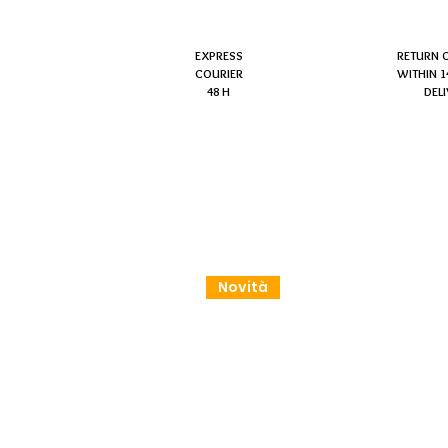
EXPRESS
RETURN 
COURIER
WITHIN 1
48 H
DEL
Novità