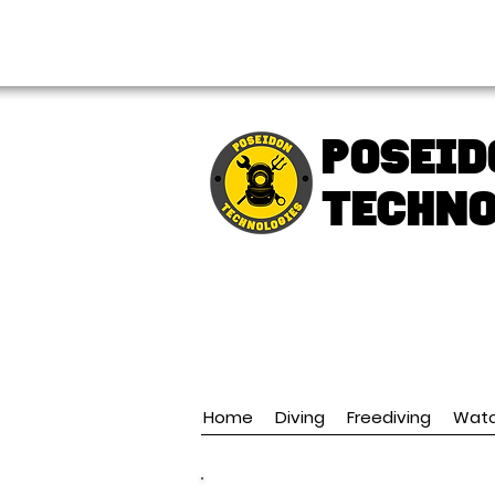
FREE shipping over € 49.99
Poseid
TECHNO
Home
Diving
Freediving
Wat