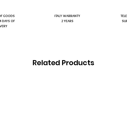
OF GOODS
ITALY WARRANTY
TEL
4 DAYS OF
2 YEARS
SU
IVERY
Related Products