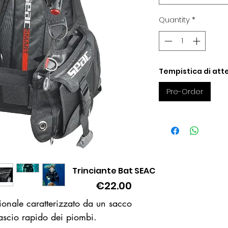
Quantity
*
Tempistica di atte
Pre-Order
Trinciante Bat SEAC
Quick View
Price
€22.00
onale caratterizzato da un sacco
lascio rapido dei piombi.