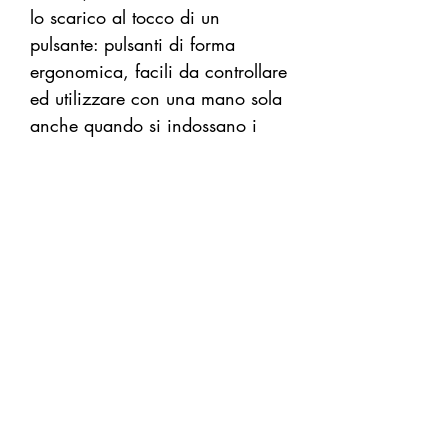
lo scarico al tocco di un
pulsante: pulsanti di forma
ergonomica, facili da controllare
ed utilizzare con una mano sola
anche quando si indossano i
guanti.
Capacità zavorra principale e
di assetto: 9 Kg
Zavorra integrata
Sgancio rapido
Materiale in Nylon 420
denari
No Reviews Yet