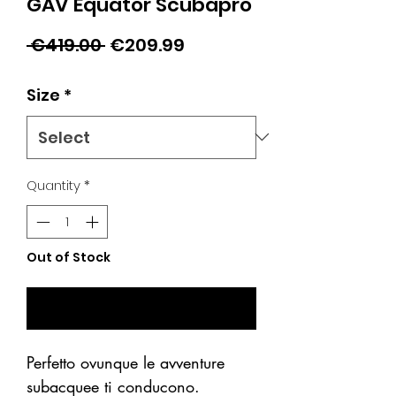
GAV Equator Scubapro
Regular
Sale
 €419.00 
€209.99
Price
Price
Size
*
Quantity
*
Out of Stock
Notify When Available
Perfetto ovunque le avventure
subacquee ti conducono.