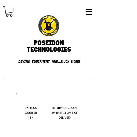
Poseidon
TECHNOLOGIES
DIVING EQUIPMENT AND...MUCH MORE!
FREE shipping over € 49.99
EXPRESS
RETURN OF GOODS
COURIER
WITHIN 14 DAYS OF
48 H
DELIVERY