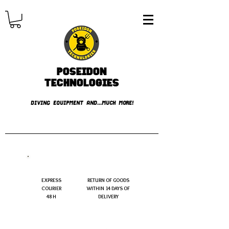
Poseidon
TECHNOLOGIES
DIVING EQUIPMENT AND...MUCH MORE!
FREE shipping over € 49.99
EXPRESS
RETURN OF GOODS
COURIER
WITHIN 14 DAYS OF
48 H
DELIVERY