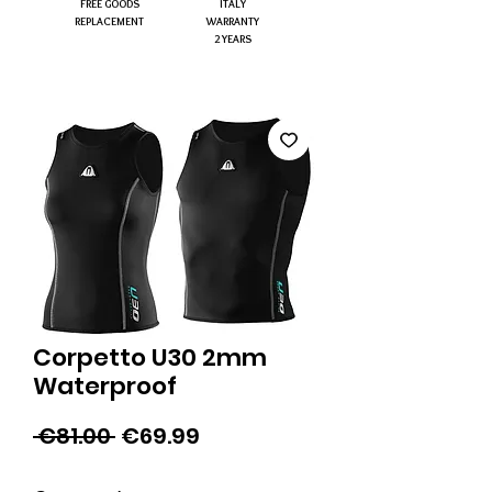
FREE GOODS
ITALY
REPLACEMENT
WARRANTY
2 YEARS
Corpetto U30 2mm
Waterproof
Regular
Sale
 €81.00 
€69.99
Price
Price