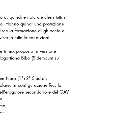
rd, quindi è naturale che i tutti i
ddo. Hanno quindi una protezione
disce la formazione di ghiaccio e
iste in tutte le condizioni.
e trimix proposto in versione
Hogartiana Bibo (Sidemount su
am Nero (1°+2° Stadio);
lare, in configurazione Tec, la
dell'erogatore secondario e del GAV
e;
mma;
a;