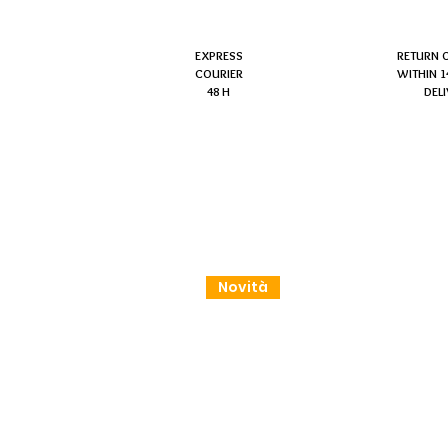
EXPRESS
RETURN 
COURIER
WITHIN 1
48 H
DEL
Novità