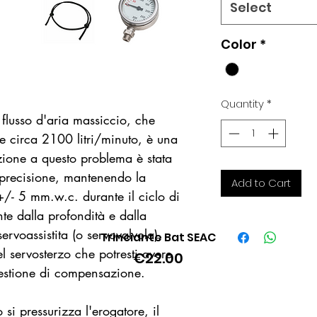
Select
Color
*
Quantity
*
 flusso d'aria massiccio, che
 circa 2100 litri/minuto, è una
uzione a questo problema è stata
 precisione, mantenendo la
Add to Cart
 +/- 5 mm.w.c. durante il ciclo di
e dalla profondità e dalla
ervoassistita (o servovalvola),
Trinciante Bat SEAC
Quick View
l servosterzo che potresti avere
Price
€22.00
questione di compensazione.
si pressurizza l'erogatore, il