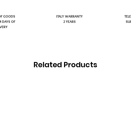
OF GOODS
ITALY WARRANTY
TEL
4 DAYS OF
2 YEARS
SU
IVERY
Related Products