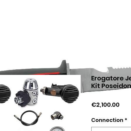
Erogatore J
Kit Poseido
Pri
€2,100.00
Connection
*