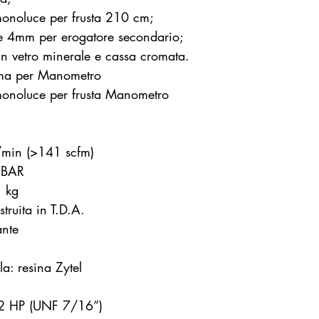
noluce per frusta 210 cm;
e 4mm per erogatore secondario;
 vetro minerale e cassa cromata.
ma per Manometro
noluce per frusta Manometro
t/min (>141 scfm)
5 BAR
1 kg
truita in T.D.A.
ante
la: resina Zytel
+ 2 HP (UNF 7/16”)