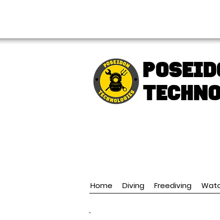
FREE shipping over € 49.99
Poseid
TECHNO
Home
Diving
Freediving
Wat