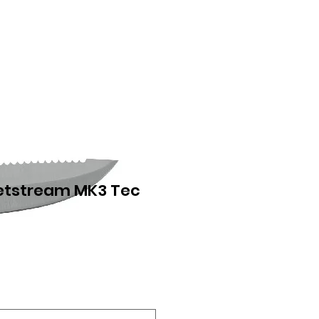
etstream MK3 Tec
n
ce