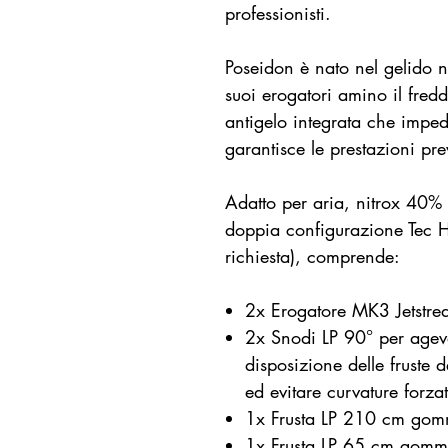
professionisti.
Poseidon è nato nel gelido no
suoi erogatori amino il fre
antigelo integrata che impe
garantisce le prestazioni prev
Adatto per aria, nitrox 40% 
doppia configurazione Tec 
richiesta), comprende:
2x Erogatore MK3 Jetstre
2x Snodi LP 90° per agevo
disposizione delle fruste 
ed evitare curvature forzat
1x Frusta LP 210 cm go
1x Frusta LP 65 cm gomm