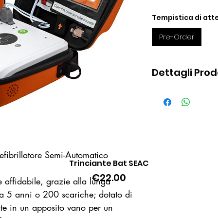
Tempistica di atte
Pre-Order
Dettagli Pro
Produttore Jous
Modalità di fu
Forma d’onda: B
troncata. I par
adattano autom
dei pazienti
fibrillatore Semi-Automatico
Trinciante Bat SEAC
Quick View
Energia di scar
Price
€22.00
un carico di i
 e affidabile, grazie alla lunga
Step energia di
ita 5 anni o 200 scariche; dotato di
Utilizzo: Adulti
iate in un apposito vano per un
uguale a 8 ann