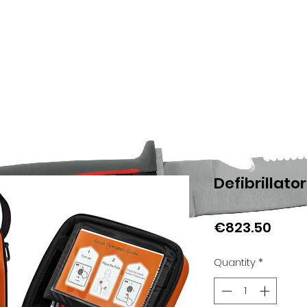
Defibrillato
Price
€823.50
Quantity
*