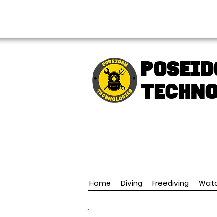
FREE shipping over € 49.99
Poseid
TECHNO
Home
Diving
Freediving
Wat