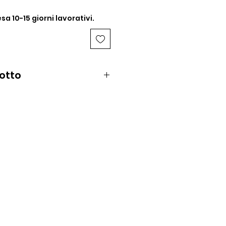
sa 10-15 giorni lavorativi.
dotto
ing (China)
nzionamento: Semi-automatica
TE - Bifasica esponenziale
ametri della forma d'onda si
aticamente alle impedenze
ica: 150J nominali erogati su
mpedenza di 50 ohm
 scarica: 150J-150J-150J
 e Bambini di età superiore o
i oppure di peso superiore a