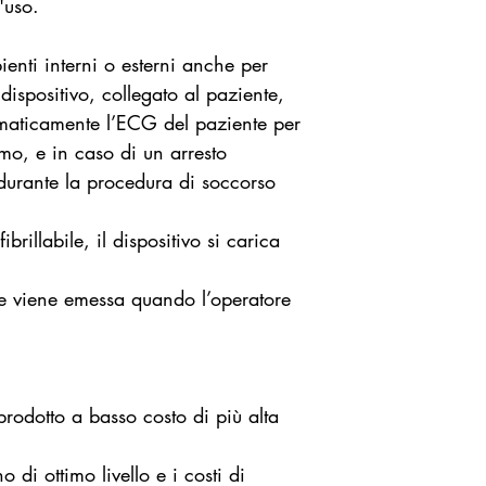
'uso.
25 kg (55 libbr
Interfaccia utent
bienti interni o esterni anche per
dettagliate, avv
l dispositivo, collegato al paziente,
luminose sul dis
maticamente l’ECG del paziente per
Tempo di carica
tmo, e in caso di un arresto
con una batteri
durante la procedura di soccorso
Dimensioni: 
Peso: 2 kg (com
Classe di prote
brillabile, il dispositivo si carica
Altitudine: 0 a
Tolleranza urti
one viene emessa quando l’operatore
centimetri su q
superficie
Numero massimo
Tipologia batte
 prodotto a basso costo di più alta
LiMnO2
Capacità batter
di ottimo livello e i costi di
scariche (20°C