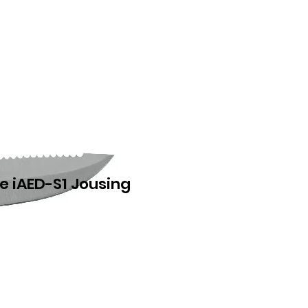
re iAED-S1 Jousing