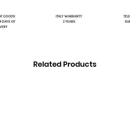
OF GOODS
ITALY WARRANTY
TEL
4 DAYS OF
2 YEARS
SU
IVERY
Related Products