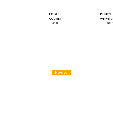
EXPRESS
RETURN 
COURIER
WITHIN 1
48 H
DEL
Novità