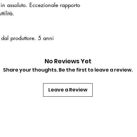
i in assoluto. Eccezionale rapporto
Batteria nuova
tilità.
Autonomia batt
di monitoraggi
Scadenza piast
Tipologia piastr
a dal produttore. 5 anni
Autoadesive pr
lattice
Lunghezza cavi
No Reviews Yet
Superficie gel
Share your thoughts. Be the first to leave a review.
ciascuna
Trasferimento d
Leave a Review
Comunicazione:
Documentazione 
eventi, dati auto
Memoria interna
due eventi comp
Programma Auto-
settimanale, me