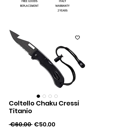
FREE GOODS
ITALY
REPLACEMENT
WARRANTY
2 YEARS
Coltello Chaku Cressi
Titanio
Regular
Sale
 €60.00 
€50.00