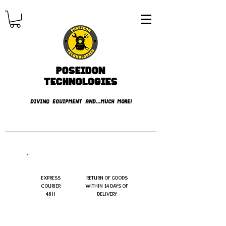
Poseidon
TECHNOLOGIES
DIVING EQUIPMENT AND...MUCH MORE!
FREE shipping over € 49.99
EXPRESS
RETURN OF GOODS
COURIER
WITHIN 14 DAYS OF
48 H
DELIVERY