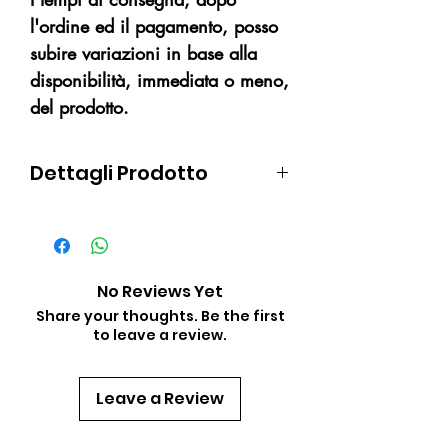
l'ordine ed il pagamento, posso
subire variazioni in base alla
disponibilità, immediata o meno,
del prodotto.
Dettagli Prodotto
Pressione massima di carica:
300 BAR
Peso (vuoto): 10.9 kg
Lunghezza: 63 cm
No Reviews Yet
Diametro: 18.1 cm
Share your thoughts. Be the first
to leave a review.
Perimetro: 57 cm
Misura rubinetto:
M25x2 EN144-1
Leave a Review