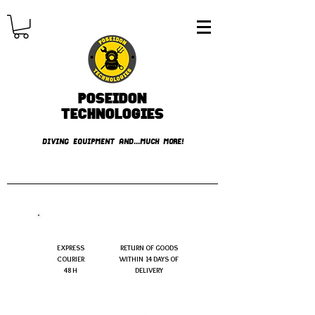
Poseidon
TECHNOLOGIES
DIVING EQUIPMENT AND...MUCH MORE!
FREE shipping over € 49.99
EXPRESS
RETURN OF GOODS
COURIER
WITHIN 14 DAYS OF
48 H
DELIVERY