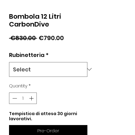
Bombola 12 Litri
CarbonDive
Regular
Sale
 €830.00 
€790.00
Price
Price
Rubinetteria
*
Quantity
*
Tempistica di attesa 30 giorni
lavorativi.
Pre-Order